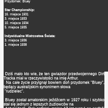
Przydomek: Bluey
Star Championship:
16. miejsce 1931
3. miejsce 1933
10. miejsce 1934
5. miejsce 1935
Indywidualne Mistrzostwa Świata:
3. miejsce 1936
1. miejsce 1938
Dziś mało kto wie, że ten gwiazdor przedwojennego Dirt
Tracka miał w rzeczywistości na imię Arthur.
Na całe życie przylgnął bowiem doń przydomek "Bluey",
będący australijskim synonimem słowa
"rudzielec".
Bluey został amatorskim jeźdźcem w 1927 roku i szybko
stał się jednym z lepszych żużlowców na