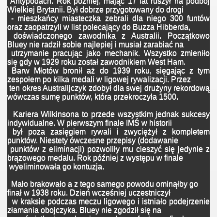
Antypodach. Rok poźniej, mając 17 lat ruszył na podbój
Wielkiej Brytanii. Był dobrze przygotowany do drogi
- mieszkańcy miasteczka zebrali dla niego 300 funtów
oraz zaopatrzyli w list polecający do Buzza Hibberda,
doświadczonego zawodnika z Australii. Początkowo
Bluey nie radził sobie najlepiej i musiał zarabiać na
utrzymanie pracując jako mechanik. Wszystko zmieniło
się gdy w 1929 roku został zawodnikiem West Ham.
Barw Młotów bronił aż do 1939 roku, sięgając z tym
zespołem po kilka medali w ligowej rywalizacji. Przez
ten okres Australijczyk zdobył dla swej drużyny rekordową
wówczas sumę punktów, która przekroczyła 1500.
Kariera Wilkinsona to przede wszystkim jednak sukcesy
indywidualne. W pierwszym finale IMŚ w historii
był poza zasięgiem rywali i zwyciężył z kompletem
punktów. Niestety ówczesne przepisy (dodawanie
punktów z eliminacji) pozwoliły mu cieszyć się jedynie z
brązowego medalu. Rok później z występu w finale
wyeliminowała go kontuzja.
Mało brakowało a z tego samego powodu ominąłby go
finał w 1938 roku. Dzień wcześniej uczestniczył
w kraksie podczas meczu ligowego i istniało podejrzenie
złamania obojczyka. Bluey nie zgodził się na