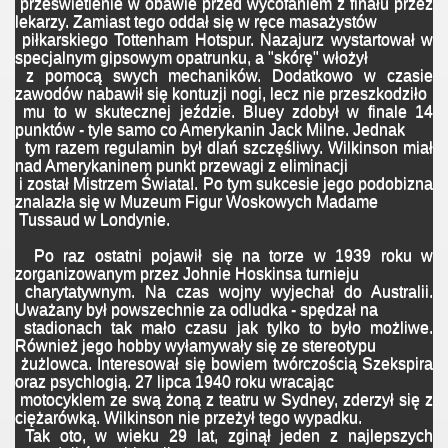
prześwietlenie w obawie przed wycofaniem z finału przez
lekarzy. Zamiast tego oddał się w ręce masażystów
piłkarskiego Tottenham Hotspur. Nazajurz wystartował w
specjalnym gipsowym opatrunku, a "skórę" włożył
z pomocą swych mechaników. Dodatkowo w czasie
zawodów nabawił się kontuzji nogi, lecz nie przeszkodziło
mu to w skutecznej jeździe. Bluey zdobył w finale 14
punktów - tyle samo co Amerykanin Jack Milne. Jednak
tym razem regulamin był dlań szczęśliwy. Wilkinson miał
nad Amerykaninem punkt przewagi z eliminacji
i został Mistrzem Świata!. Po tym sukcesie jego podobizna
znalazła się w Muzeum Figur Woskowych Madame
Tussaud w Londynie.
Po raz ostatni pojawił się na torze w 1939 roku w
zorganizowanym przez Johnie Hoskinsa turnieju
charytatywnym.
Na czas wojny wyjechał do Australii.
Uważany był powszechnie za odludka - spędzał na
stadionach tak mało
czasu jak tylko to było możliwe.
Również jego hobby wyłamywały się ze stereotypu
żużlowca. Interesował się
bowiem twórczością Szekspira
oraz psychlogią. 27 lipca 1940 roku wracając
motocyklem ze swą żoną z teatru w
Sydney, zderzył się z
ciężarówką. Wilkinson nie przeżył tego wypadku.
Tak oto, w wieku 29 lat, zginął jeden z najlepszych