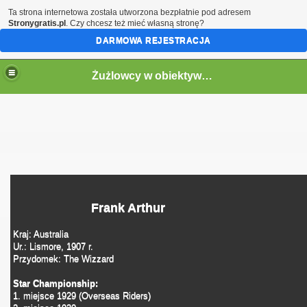
Ta strona internetowa została utworzona bezpłatnie pod adresem
Stronygratis.pl
. Czy chcesz też mieć własną stronę?
DARMOWA REJESTRACJA
Żużlowcy w obiektywie by Speed
Frank Arthur
Kraj: Australia
Ur.: Lismore, 1907 r.
Przydomek: The Wizzard
Star Championship:
1. miejsce 1929 (Overseas Riders)