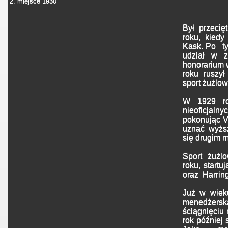
2. miejsce 1930
Był przeci
roku, kiedy
Kask. Po ty
udział w z
honorarium 
roku ruszy
sport żużlow
W 1929 ro
nieoficjal
pokonując V
uznać wyżs
się drugim 
Sport żużl
roku, start
oraz Harrin
Już w wieku
menedżersk
ściągnięciu
rok później