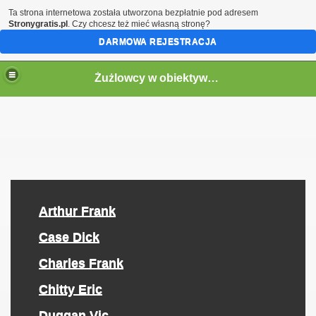
Ta strona internetowa została utworzona bezpłatnie pod adresem
Stronygratis.pl
. Czy chcesz też mieć własną stronę?
DARMOWA REJESTRACJA
Żużlowcy w obiektywie by Speed
Arthur Frank
Case Dick
Charles Frank
Chitty Eric
Duggan Vic