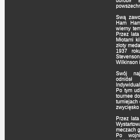
dorobił 
powszechn
Swą zawo
Ham Hamm
wierny te
Przez lata
Młotami ki
złoty meda
1937 rok
Stevenso
Wilkinson i
Swój naj
odniós
Indywidua
Po tym ud
tournee do
turniejach
zwycięsko 
Przez lata
Wystarto
meczach gd
Po wojn