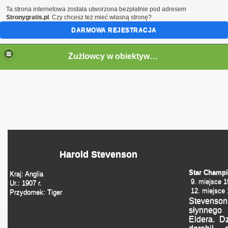
Ta strona internetowa została utworzona bezpłatnie pod adresem
Stronygratis.pl
. Czy chcesz też mieć własną stronę?
DARMOWA REJESTRACJA
Żużlowcy w obiektywie by Speed
Harold Stevenson
Star Champi
Kraj: Anglia
9. miejsce 
Ur.: 1907 r.
12. miejsce
Przydomek: Tiger
Stevenson 
słynnego 
Eldera.
Dzi