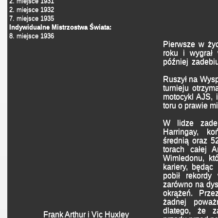
2. miejsce 1931
2. miejsce 1932
7. miejsce 1935
Indywidualne Mistrzostwa Świata:
8. miejsce 1936
Pierwsze w ży
roku i wygrał 
później zadebi
Ruszył na Wysp
turnieju otrzy
motocykl AJS, i
toru o prawie mi
W lidze zade
Harringay, k
średnią oraz 5
torach całej A
Wimledonu, kt
kariery, będąc
pobił rekordy 
zarówno na dyst
okrążeń. Prze
żadnej poważn
dlatego, że z
Frank Arthur i Vic Huxley