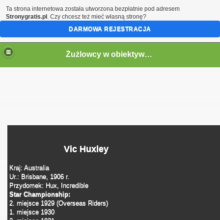
Ta strona internetowa została utworzona bezpłatnie pod adresem
Stronygratis.pl
. Czy chcesz też mieć własną stronę?
DARMOWA REJESTRACJA
Żużlowcy w obiektywie by Speed
Vic Huxley
Kraj: Australia
Ur.: Brisbane, 1906 r.
Przydomek: Hux, Incredible
Star Championship:
2. miejsce 1929 (Overseas Riders)
1. miejsce 1930