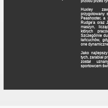
przodu przed ry
Huxley za
przygotowany s
Peashooter, a 
Rudge'a oraz J
maszyn, liczą
których prac
Szczególnie duż
łańcuchów, gd
one dynamicznej
Jako najlepszy
tych, zarabiał 
został uznan
sportowcem świ