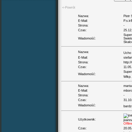
<-Powrót
Nazwa:
Piotr 
E-Mail:
P.s.k
Strona:
-
Czas:
25.12
Super
Wiadomość:
Swiet
Skalc
Nazwa:
Ucho
E-Mail:
stefa
Strona:
http:/
Czas:
11.05
Super
Wiadomość:
Wlkp
Nazwa:
marta 
E-Mail:
mbor
Strona:
-
Czas:
31.10
Wiadomość:
bardzo
Użytkownik:
joann
Offlin
Czas:
20.05