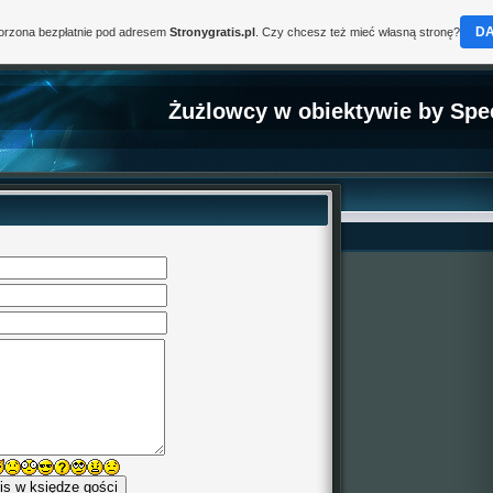
D
worzona bezpłatnie pod adresem
Stronygratis.pl
. Czy chcesz też mieć własną stronę?
Żużlowcy w obiektywie by Spe