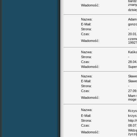
bardz
znany
Wiadomość:
dzisi
Nazwa:
Adam
E-Mail:
gonzo
Strona:
-
Czas:
20.01
czemu 
Wiadomość:
1992?
Nazwa:
Kaśk
Strona:
-
Czas:
28.04
Wiadomość:
Super 
Nazwa:
Sławe
E-Mail:
Slawe
Strona:
-
Czas:
27.09
Mam w
Wiadomość:
moge 
Nazwa:
Krzys
E-Mail:
krzys
Strona:
http:
Czas:
08.07
Widzę
Wiadomość:
życzę