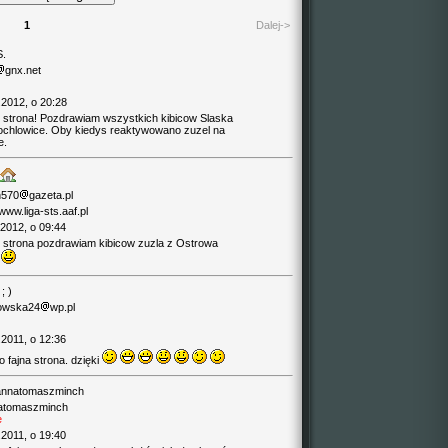
1
Dalej->
S.
gnx.net
.2012, o 20:28
 strona! Pozdrawiam wszystkich kibicow Slaska
ochlowice. Oby kiedys reaktywowano zuzel na
e.
n570
gazeta.pl
/www.liga-sts.aaf.pl
.2012, o 09:44
 strona pozdrawiam kibicow zuzla z Ostrowa
.
; )
owska24
wp.pl
.2011, o 12:36
 fajna strona. dzięki
atomaszminch
e
.2011, o 19:40