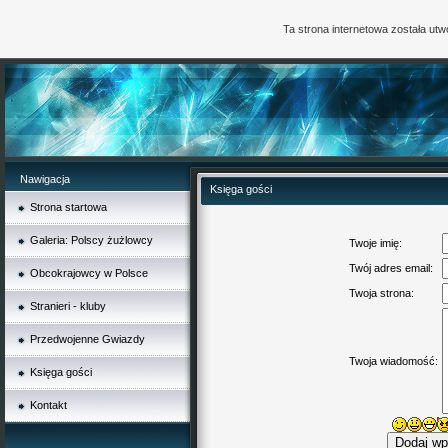
Ta strona internetowa została ut
Nawigacja
Księga gości
Strona startowa
Galeria: Polscy żużlowcy
Twoje imię:
Twój adres email:
Obcokrajowcy w Polsce
Twoja strona:
Stranieri - kluby
Przedwojenne Gwiazdy
Twoja wiadomość:
Księga gości
Kontakt