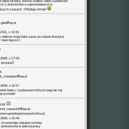
o fajna stronka, można znależć wielu żuzlowców
ch z dzieciństwa a zapomnaianych w
ejszych czasach. GRtuluje stronki
.gda
op.pl
.2011, o 14:31
daliscie moja fotke zaraz po zdaniu licencji w
 mam lepsze:)
a
.2009, o 17:03
stronka!!!
k
k_champion
wp.pl
.2008, o 10:17
iele fotek z żużlowcami których tutaj nie ma
je przesłać
ztof
ztof_nowacki5
wp.pl
//www.speedwayknowacki.friko.pl
.2008, o 15:49
 że powstaje ciekawa stronka
 powodzenia w dalszej pracy