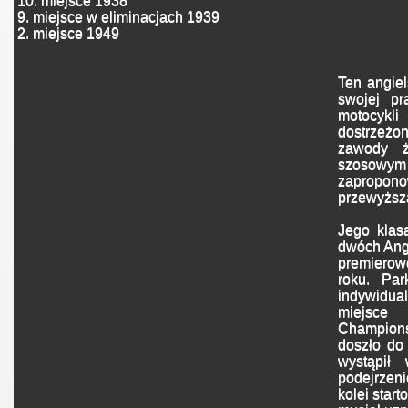
10. miejsce 1938
9. miejsce w eliminacjach 1939
2. miejsce 1949
Ten angiel
swojej pr
motocykli
dostrzeżon
zawody ż
szosow
zapropon
przewyższa
Jego klas
dwóch Angl
premiero
roku. Par
indywidu
miejsce
Champion
doszło do 
wystąpił
podejrze
kolei star