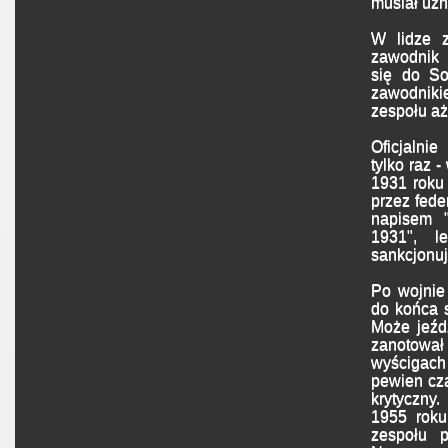
musiał uzn
W lidze 
zawodnik 
się do So
zawodniki
zespołu a
Oficjalni
tylko raz 
1931 roku
przez fed
napisem "
1931", l
sankcjonu
Po wojnie 
do końca s
Może jeźdz
zanotow
wyścigac
pewien cza
krytyczny
1955 roku
zespołu 