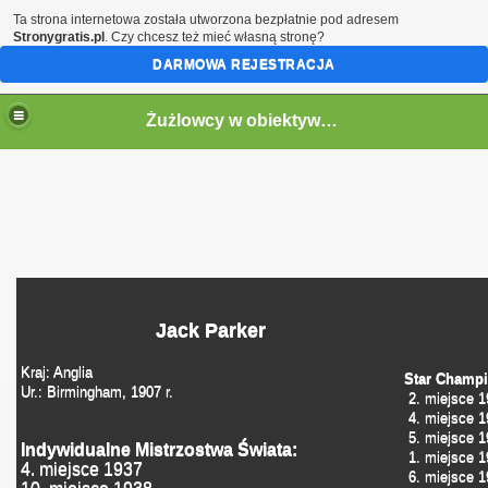
Ta strona internetowa została utworzona bezpłatnie pod adresem
Stronygratis.pl
. Czy chcesz też mieć własną stronę?
DARMOWA REJESTRACJA
Żużlowcy w obiektywie by Speed
Jack Parker
Kraj: Anglia
Star Champi
Ur.: Birmingham, 1907 r.
2. miejsce 1
4. miejsce 1
5. miejsce 1
Indywidualne Mistrzostwa Świata:
1. miejsce 1
4. miejsce 1937
6. miejsce 1