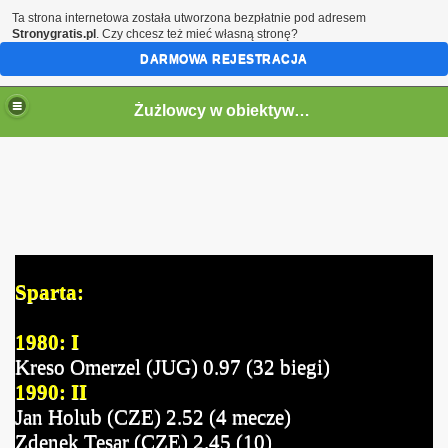
Ta strona internetowa została utworzona bezpłatnie pod adresem
Stronygratis.pl
. Czy chcesz też mieć własną stronę?
DARMOWA REJESTRACJA
Żużlowcy w obiektywie by Speed
Sparta:
1980: I
Kreso Omerzel (JUG) 0.97 (32 biegi)
1990: II
Jan Holub (CZE) 2.52 (4 mecze)
Zdenek Tesar (CZE) 2.45 (10)