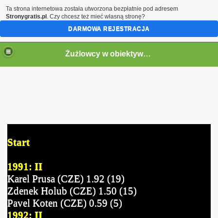
Ta strona internetowa została utworzona bezpłatnie pod adresem
Stronygratis.pl
. Czy chcesz też mieć własną stronę?
DARMOWA REJESTRACJA
Żużlowcy w obiektywie by Speed
Start
1991: II
Karel Prusa (CZE) 1.92 (19)
Zdenek Holub (CZE) 1.50 (15)
Pavel Koten (CZE) 0.59 (5)
1992: II