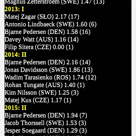
Magnus Zetterstroem (SWE) 1.47 (13)
2013: I
Matej Zagar (SŁO) 2.17 (17)
Antonio Lindbaeck (SWE) 1.60 (6)
Bjarne Pedersen (DEN) 1.58 (16)
Davey Watt (AUS) 1.16 (14)
Filip Sitera (CZE) 0.00 (1)
2014: II
Bjarne Pedersen (DEN) 2.16 (14)
Jonas Davidsson (SWE) 1.86 (13)
Wadim Tarasienko (ROS) 1.74 (12)
Rohan Tungate (AUS) 1.40 (1)
Kim Nilsson (SWE) 1.25 (3)
Matej Kus (CZE) 1.17 (1)
2015: II
Bjarne Pedersen (DEN) 1.94 (7)
Jacob Thorssell (SWE) 1.53 (3)
Jesper Soegaard (DEN) 1.29 (3)