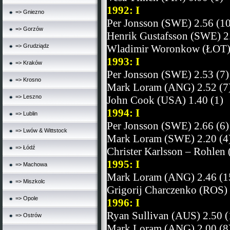
1992: I
=> Gniezno
Per Jonsson (SWE) 2.56 (10
=> Gorzów
Henrik Gustafsson (SWE) 2.
=> Grudziądz
Wladimir Woronkow (ŁOT) 
1993: I
=> Kraków
Per Jonsson (SWE) 2.53 (7)
=> Krosno
Mark Loram (ANG) 2.52 (7
=> Leszno
John Cook (USA) 1.40 (1)
1994: I
=> Lublin
Per Jonsson (SWE) 2.66 (6)
=> Lwów & Wittstock
Mark Loram (SWE) 2.20 (4
=> Łódź
Christer Karlsson – Rohlen
1995: I
=> Machowa
Mark Loram (ANG) 2.46 (1
=> Miszkolc
Grigorij Charczenko (ROS) 
=> Opole
1996: I
Ryan Sullivan (AUS) 2.50 (
=> Ostrów
Mark Loram (ANG) 2.00 (8