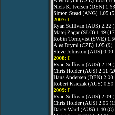
Ales Dryml (CZE) 1.85 (11)
Niels K. Iversen (DEN) 1.63
Simon Stead (ANG) 1.05 (5
2007: I
Ryan Sullivan (AUS) 2.22 (
Matej Zagar (SŁO) 1.49 (17
Robin Tornqvist (SWE) 1.5
Ales Dryml (CZE) 1.05 (9)
Steve Johnston (AUS) 0.00 
2008: I
Ryan Sullivan (AUS) 2.19 (
Chris Holder (AUS) 2.11 (2
Hans Andersen (DEN) 2.00 
Robert Ksiezak (AUS) 0.50 
2009: I
Ryan Sullivan (AUS) 2.09 (
Chris Holder (AUS) 2.05 (1
Darcy Ward (AUS) 1.40 (8)