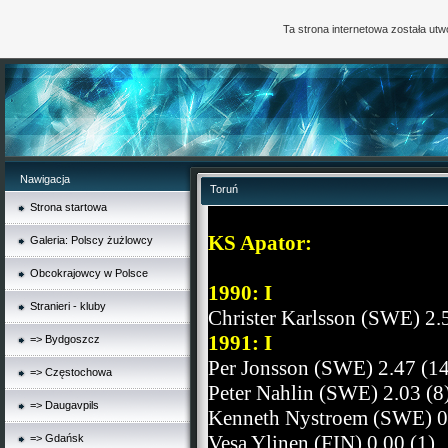
Ta strona internetowa została ut
Nawigacja
Toruń
Strona startowa
KS Apator:
Galeria: Polscy żużlowcy
Obcokrajowcy w Polsce
1990: I
Stranieri - kluby
Christer Karlsson (SWE) 2.
1991: I
=> Bydgoszcz
Per Jonsson (SWE) 2.47 (14
=> Częstochowa
Peter Nahlin (SWE) 2.03 (8
=> Daugavpils
Kenneth Nystroem (SWE) 0.
Vesa Ylinen (FIN) 0.00 (1)
=> Gdańsk