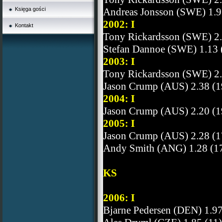
Księga gości
Andreas Jonsson (SWE) 1.9
2002: I
Kontakt
Tony Rickardsson (SWE) 2.
Stefan Dannoe (SWE) 1.13 
2003: I
Tony Rickardsson (SWE) 2.
Jason Crump (AUS) 2.38 (1
2004: I
Jason Crump (AUS) 2.20 (1
2005: I
Jason Crump (AUS) 2.28 (1
Andy Smith (ANG) 1.28 (1
KS
2006: I
Bjarne Pedersen (DEN) 1.97