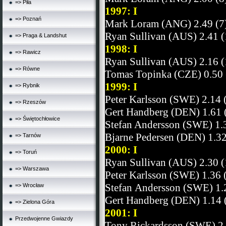
=> Piła
1997: I
=> Poznań
Mark Loram (ANG) 2.49 (7
Ryan Sullivan (AUS) 2.41 (
=> Praga & Landshut
1998: I
=> Rawicz
Ryan Sullivan (AUS) 2.16 (
=> Równe
Tomas Topinka (CZE) 0.50 
1999: I
=> Rybnik
Peter Karlsson (SWE) 2.14 
=> Rzeszów
Gert Handberg (DEN) 1.61 
=> Świętochłowice
Stefan Andersson (SWE) 1.3
Bjarne Pedersen (DEN) 1.32
=> Tarnów
2000: I
=> Toruń
Ryan Sullivan (AUS) 2.30 (
=> Warszawa
Peter Karlsson (SWE) 1.36 
Stefan
A
ndersson (SWE) 1.
=> Wrocław
Gert
H
andberg (DEN) 1.14 
=> Zielona Góra
2001: I
Przedwojenne Gwiazdy
Tony Rickardsson (SWE) 2.