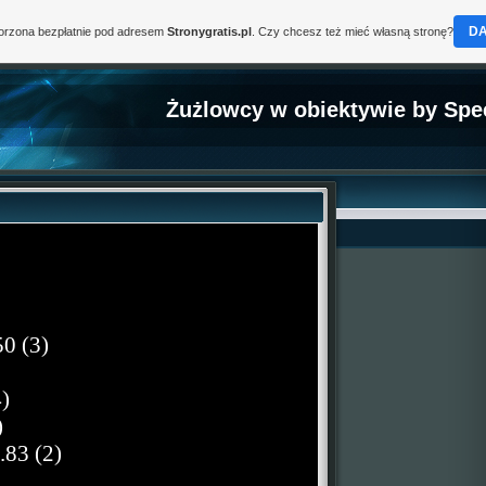
D
worzona bezpłatnie pod adresem
Stronygratis.pl
. Czy chcesz też mieć własną stronę?
Żużlowcy w obiektywie by Spe
50 (3)
)
)
83 (2)