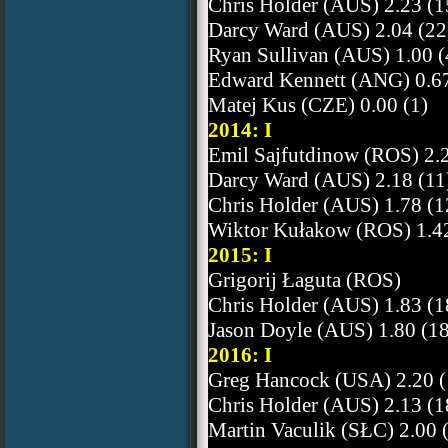
Chris Holder (AUS) 2.23 (1
Darcy Ward (AUS) 2.04 (22
Ryan Sullivan (AUS) 1.00 (
Edward Kennett (ANG) 0.67
Matej Kus (CZE) 0.00 (1)
2014: I
Emil Sajfutdinow (ROS) 2.2
Darcy Ward (AUS) 2.18 (11
Chris Holder (AUS) 1.78 (1
Wiktor Kułakow (ROS) 1.42
2015: I
Grigorij Łaguta (ROS)
Chris Holder (AUS) 1.83 (1
Jason Doyle (AUS) 1.80 (18
2016: I
Greg Hancock (USA) 2.20 (
Chris Holder (AUS) 2.13 (1
Martin Vaculik (SŁC) 2.00 