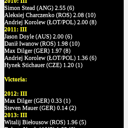
2010: III
Simon Stead (ANG) 2.55 (6)
Aleksiej Charczenko (ROS) 2.08 (10)
Andriej Korolew (ŁOT/POL) 2.00 (8)
2011: III
Jason Doyle (AUS) 2.00 (6)
Danił Iwanow (ROS) 1.98 (10)
Max Dilger (GER) 1.97 (8)
Andriej Korolew (ŁOT/POL) 1.36 (6)
Hynek Stichauer (CZE) 1.20 (1
)
Victoria:
2012: III
Max Dilger (GER) 0.33 (1)
Steven Mauer (GER) 0.14 (2)
2013: III
Witalij Biełousow (ROS) 1.96 (5)