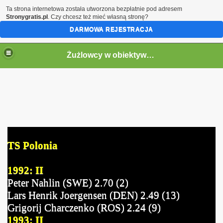
Ta strona internetowa została utworzona bezpłatnie pod adresem
Stronygratis.pl
. Czy chcesz też mieć własną stronę?
DARMOWA REJESTRACJA
Żużlowcy w obiektywie by Speed
TS Polonia
1992: II
Peter Nahlin (SWE) 2.70 (2)
Lars Henrik Joergensen (DEN) 2.49 (13)
Grigorij Charczenko (ROS) 2.24 (9)
1993: II