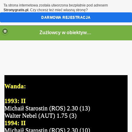
Ta strona internetowa została utworzona bezpłatnie pod adresem
Stronygratis.pl
. Czy chcesz też mieć własną stronę?
DARMOWA REJESTRACJA
Żużlowcy w obiektywie by Speed
Wanda:
1993: II
Michaił Starostin (ROS) 2.30 (13)
Walter Nebel (AUT) 1.75 (3)
1994: II
Michaił Starostin (ROS) 2.30 (10)