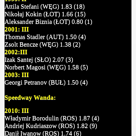
Attila Stefani (WĘG) 1.83 (18)
Nikołaj Kokin (ŁOT) 1.66 (15)
Aleksander Biznia (ŁOT) 0.80 (1)
2001: III
Thomas Stadler (AUT) 1.50 (4)
Zsolt Bencze (WĘG) 1.38 (2)
2002:III
Izak Santej (SŁO) 2.07 (3)
Norbert Magosi (WĘG) 1.58 (5)
2003: III
Georgi Petranov (BUŁ) 1.50 (4)
Speedway Wanda:
2010: III
Władymir Borodulin (ROS) 1.87 (4)
Andriej Kudriaszow (ROS) 1.82 (9)
Danił Iwanow (ROS) 1.74 (6)