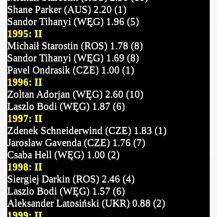
Shane Parker (AUS) 2.20 (1)
Sandor Tihanyi (WĘG) 1.96 (5)
1995: II
Michaił Starostin (ROS) 1.78 (8)
Sandor Tihanyi
(WĘG) 1.69 (8)
Pavel Ondrasik (CZE) 1.00 (1)
1996: II
Zoltan Adorjan (WĘG) 2.60 (10)
Laszlo Bodi (WĘG) 1.87 (6)
1997: II
Zdenek Schneiderwind (CZE) 1.83 (1)
Jaroslaw Gavenda (CZE) 1.76 (7)
Csaba Hell (WĘG) 1.00 (2)
1998: II
Siergiej Darkin (ROS) 2.46 (4)
Laszlo Bodi (WĘG) 1.57 (6)
Aleksander Latosiński (UKR) 0.88 (2)
1999: II