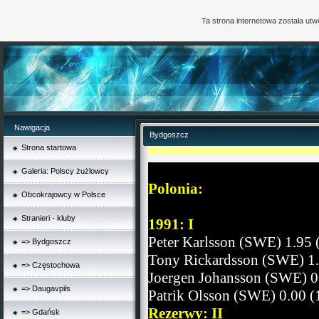
Ta strona internetowa została ut
Nawigacja
Bydgoszcz
Strona startowa
Galeria: Polscy żużlowcy
Polonia:
Obcokrajowcy w Polsce
Stranieri - kluby
1991: I
Peter Karlsson (SWE) 1.95 
=> Bydgoszcz
Tony Rickardsson (SWE) 1.
=> Częstochowa
Joergen Johansson (SWE) 0
=> Daugavpils
Patrik Olsson (SWE) 0.00 (
Rezerwy: II
=> Gdańsk