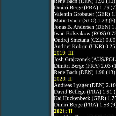
Rene Bach (DEN) 1.92 (10)
Dmitri Berge (FRA) 1.76 (7
Valentin Grobauer (GER) 1.
Matic Ivacic (SŁO) 1.23 (6)
Jonas B. Andersen (DEN) 1.
Iwan Bolszakow (ROS) 0.75
Ondrej Smetana (CZE) 0.60
Andriej Kobrin (UKR) 0.25 
2019: III
Josh Grajczonek (AUS/POL)
Dimitri Berge (FRA) 2.03 (
Rene Bach (DEN) 1.98 (13)
2020: II
Andreas Lyager (DEN) 2.10
David Bellego (FRA) 1.91 (
Kai Huckenbeck (GER) 1.75
Dimiri Berge (FRA) 1.53 (9
2021: II