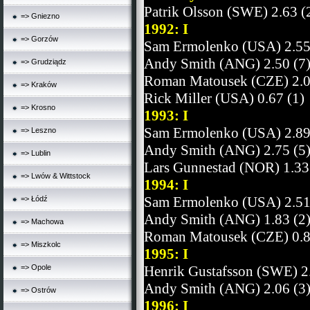
Patrik Olsson (SWE) 2.63 (
=> Gniezno
1992: I
=> Gorzów
Sam Ermolenko (USA) 2.55
Andy Smith (ANG) 2.50 (7
=> Grudziądz
Roman Matousek (CZE) 2.0
=> Kraków
Rick Miller (USA) 0.67 (1)
=> Krosno
1993: I
Sam Ermolenko (USA) 2.89
=> Leszno
Andy Smith (ANG) 2.75 (5
=> Lublin
Lars Gunnestad (NOR) 1.33
=> Lwów & Wittstock
1994: I
Sam Ermolenko (USA) 2.51
=> Łódź
Andy Smith (ANG) 1.83 (2
=> Machowa
Roman Matousek (CZE) 0.8
=> Miszkolc
1995: I
=> Opole
Henrik Gustafsson (SWE) 2
Andy Smith (ANG) 2.06 (3
=> Ostrów
1996: I