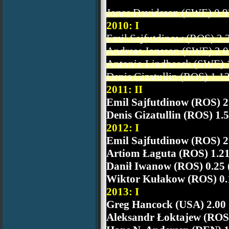
Jonas Davidsson (SWE) 0.9
2010: I
Emil Sajfutdinow (ROS) 2.2
Andreas Jonsson (SWE) 2.0
Antonio Lindbaeck (SWE) 1
Denis Gizatullin (ROS) 1.12
2011: II
Emil Sajfutdinow (ROS) 2.
Denis Gizatullin (ROS) 1.5
2012: I
Emil Sajfutdinow (ROS) 2.
Artiom Łaguta (ROS) 1.21
Danił Iwanow (ROS) 0.25 
Wiktor Kułakow (ROS) 0.1
2013: I
Greg Hancock (USA) 2.00 
Aleksandr Łoktajew (ROS)