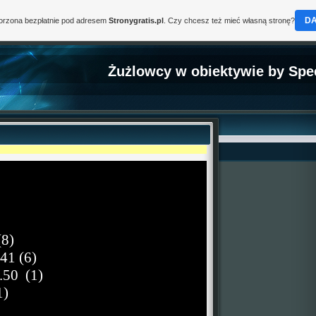
D
worzona bezpłatnie pod adresem
Stronygratis.pl
. Czy chcesz też mieć własną stronę?
Żużlowcy w obiektywie by Spe
(8)
41 (6)
.50
(1)
1)