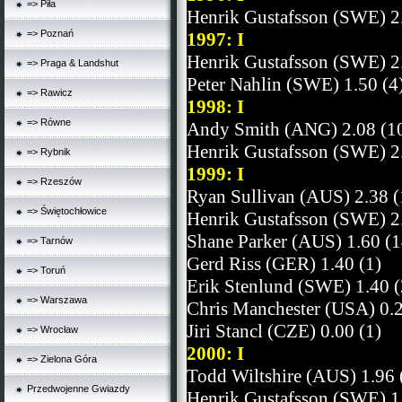
=> Piła
Henrik Gustafsson (SWE) 2
=> Poznań
1997: I
Henrik Gustafsson (SWE) 2
=> Praga & Landshut
Peter Nahlin (SWE) 1.50 (4
=> Rawicz
1998: I
=> Równe
Andy Smith (ANG) 2.08 (1
Henrik Gustafsson (SWE) 2
=> Rybnik
1999: I
=> Rzeszów
Ryan Sullivan (AUS) 2.38 (
=> Świętochłowice
Henrik Gustafsson (SWE) 2.
Shane Parker (AUS) 1.60 (1
=> Tarnów
Gerd Riss (GER) 1.40 (1)
=> Toruń
Erik Stenlund (SWE) 1.40 (
=> Warszawa
Chris Manchester (USA) 0.2
Jiri Stancl (CZE) 0.00 (1)
=> Wrocław
2000: I
=> Zielona Góra
Todd Wiltshire (AUS) 1.96 
Przedwojenne Gwiazdy
Henrik Gustafsson (SWE) 1