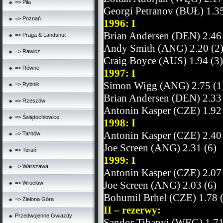
=> Piła
Georgi Petranov (BUŁ) 1.35
=> Poznań
1996: I
Brian Andersen (DEN) 2.46
=> Praga & Landshut
Andy Smith (ANG) 2.20 (2
=> Rawicz
Craig Boyce (AUS) 1.94 (3)
=> Równe
1997: I
Simon Wigg (ANG) 2.75 (1
=> Rybnik
Brian Andersen (DEN) 2.33
=> Rzeszów
Antonin Kasper (CZE) 1.92 
=> Świętochłowice
1998: I
Antonin Kasper (CZE) 2.40
=> Tarnów
Joe Screen (ANG) 2.31 (6)
=> Toruń
1999: I
=> Warszawa
Antonin Kasper (CZE) 2.07
Joe Screen (ANG) 2.03 (6)
=> Wrocław
Bohumil Brhel (CZE) 1.78 
=> Zielona Góra
II – rezerwy:
Przedwojenne Gwiazdy
Sandor Tihanyi (WĘG) 1.71