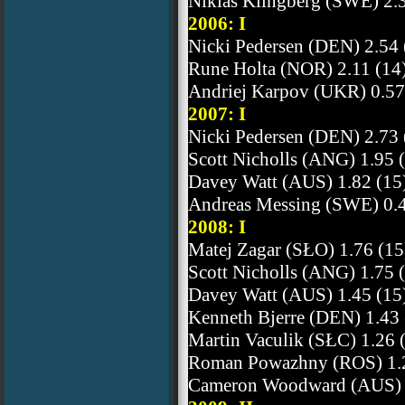
Niklas Klingberg (SWE) 2.3
2006: I
Nicki Pedersen (DEN) 2.54 
Rune Holta (NOR) 2.11 (14
Andriej Karpov (UKR) 0.57
2007: I
Nicki Pedersen (DEN) 2.73 
Scott Nicholls (ANG) 1.95 
Davey Watt (AUS) 1.82 (15
Andreas Messing (SWE) 0.4
2008: I
Matej Zagar (SŁO) 1.76 (15
Scott Nicholls (ANG) 1.75 
Davey Watt (AUS) 1.45 (15
Kenneth Bjerre (DEN) 1.43 
Martin Vaculik (SŁC) 1.26 
Roman Powazhny (ROS) 1.2
Cameron Woodward (AUS) 1