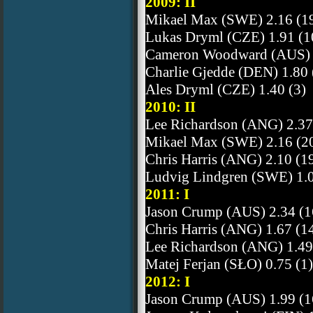
2009: II
Mikael Max (SWE) 2.16 (1
Lukas Dryml (CZE) 1.91 (1
Cameron Woodward (AUS) 1
Charlie Gjedde (DEN) 1.80 
Ales Dryml (CZE) 1.40 (3)
2010: II
Lee Richardson (ANG) 2.37
Mikael Max (SWE) 2.16 (2
Chris Harris (ANG) 2.10 (1
Ludvig Lindgren (SWE) 1.0
2011: I
Jason Crump (AUS) 2.34 (1
Chris Harris (ANG) 1.67 (1
Lee Richardson (ANG) 1.49
Matej Ferjan (SŁO) 0.75 (1)
2012: I
Jason Crump (AUS) 1.99 (1