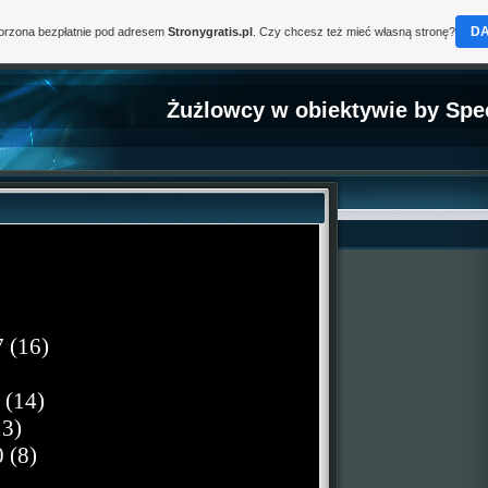
D
worzona bezpłatnie pod adresem
Stronygratis.pl
. Czy chcesz też mieć własną stronę?
Żużlowcy w obiektywie by Spe
 (16)
 (14)
13)
 (8)