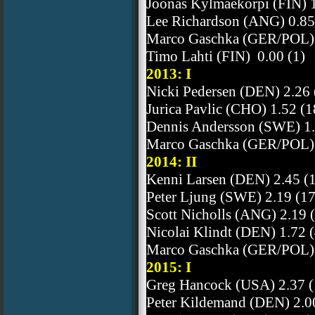
Joonas Kylmaekorpi (FIN) 1
Lee Richardson (ANG) 0.85
Marco Gaschka (GER/POL) 
Timo Lahti (FIN) 0.00 (1)
2013: I
Nicki Pedersen (DEN) 2.26 
Jurica Pavlic (CHO) 1.52 (1
Dennis Andersson (SWE) 1.
Marco Gaschka (GER/POL) 
2014: II
Kenni Larsen (DEN) 2.45 (
Peter Ljung (SWE) 2.19 (17
Scott Nicholls (ANG) 2.19 
Nicolai Klindt (DEN) 1.72 (
Marco Gaschka (GER/POL) 
2015: I
Greg Hancock (USA) 2.37 (
Peter Kildemand (DEN) 2.0