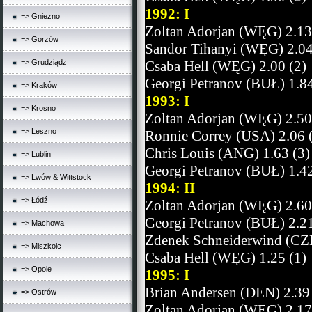
1992: I
=> Gniezno
Zoltan Adorjan (WĘG) 2.13
=> Gorzów
Sandor Tihanyi (WĘG) 2.04
=> Grudziądz
Csaba Hell (WĘG) 2.00 (2)
Georgi Petranov (BUŁ) 1.84
=> Kraków
1993: I
=> Krosno
Zoltan Adorjan (WĘG) 2.50
=> Leszno
Ronnie Correy (USA) 2.06 
Chris Louis (ANG) 1.63 (3)
=> Lublin
Georgi Petranov (BUŁ) 1.42
=> Lwów & Wittstock
1994: II
=> Łódź
Zoltan Adorjan (WĘG) 2.60
Georgi Petranov (BUŁ) 2.21
=> Machowa
Zdenek Schneiderwind (CZE
=> Miszkolc
Csaba Hell (WĘG) 1.25 (1)
=> Opole
1995: I
Brian Andersen (DEN) 2.39 
=> Ostrów
Zoltan Adorjan (WĘG) 2.17