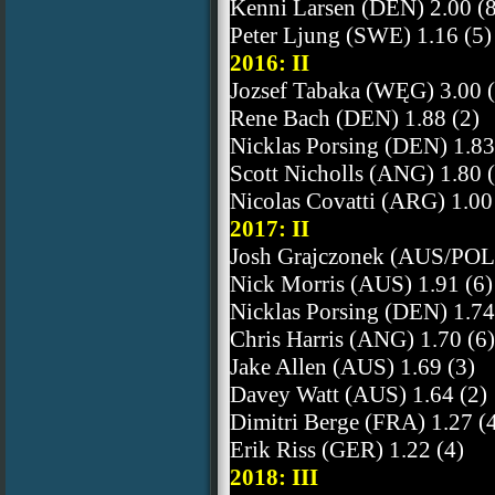
Kenni Larsen (DEN) 2.00 (8
Peter Ljung (SWE) 1.16 (5)
2016: II
Jozsef Tabaka (WĘG) 3.00 (
Rene Bach (DEN) 1.88 (2)
Nicklas Porsing (DEN) 1.83
Scott Nicholls (ANG) 1.80 
Nicolas Covatti (ARG) 1.00
2017: II
Josh Grajczonek (AUS/POL)
Nick Morris (AUS) 1.91 (6)
Nicklas Porsing (DEN) 1.74
Chris Harris (ANG) 1.70 (6)
Jake Allen (AUS) 1.69 (3)
Davey Watt (AUS) 1.64 (2)
Dimitri Berge (FRA) 1.27 (
Erik Riss (GER) 1.22 (4)
2018: III