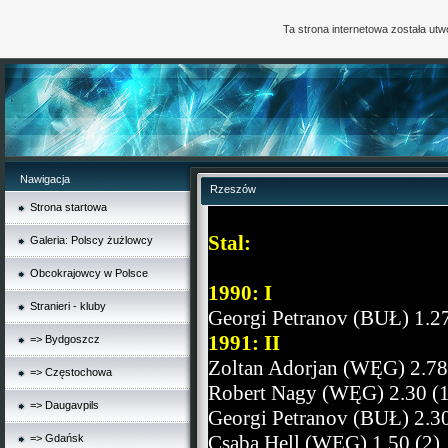
Ta strona internetowa została ut
Nawigacja
Rzeszów
Strona startowa
Stal:
Galeria: Polscy żużlowcy
Obcokrajowcy w Polsce
1990: I
Stranieri - kluby
Georgi Petranov (BUŁ) 1.27
1991: II
=> Bydgoszcz
Zoltan Adorjan (WĘG) 2.78
=> Częstochowa
Robert Nagy (WĘG) 2.30 (
=> Daugavpils
Georgi Petranov (BUŁ) 2.30
Csaba Hell (WĘG) 1.50 (2)
=> Gdańsk