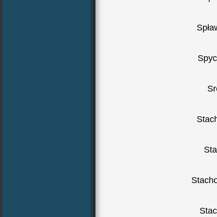
Spła
Spyc
Sr
Stac
Sta
Stach
Stac