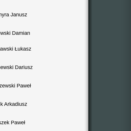
hyra Janusz
owski Damian
ławski Łukasz
zewski Dariusz
szewski Paweł
ik Arkadiusz
szek Paweł