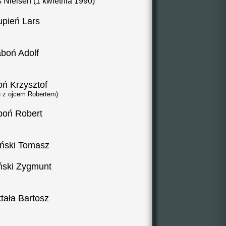
 Nielsen (1 kwietnia 1990)
upień Lars
aboń Adolf
oń Krzysztof
u z ojcem Robertem)
boń Robert
ński Tomasz
ński Zygmunt
tała Bartosz