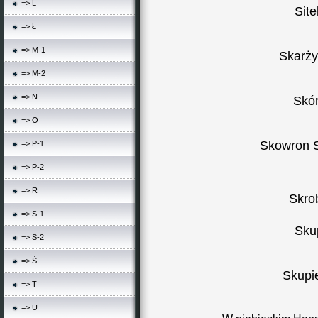
=> L
Sit
=> Ł
=> M-1
Skarży
=> M-2
=> N
Skór
=> O
Skowron 
=> P-1
=> P-2
=> R
Skro
=> S-1
Sku
=> S-2
=> Ś
Skupi
=> T
=> U