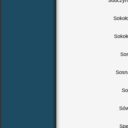
Sobczyńs
Sokoł
Sokoł
So
Sosn
So
Sów
Spe