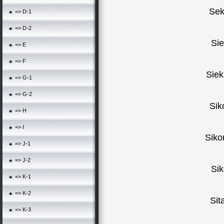
Sek
=> D-1
=> D-2
Sie
=> E
=> F
Siek
=> G-1
=> G-2
Sik
=> H
=> I
Siko
=> J-1
=> J-2
Si
=> K-1
=> K-2
Sit
=> K-3