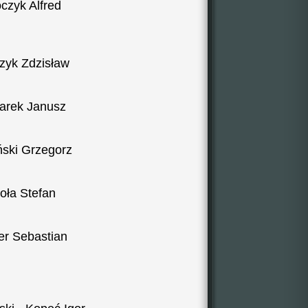
zyk Alfred
yk Zdzisław
arek Janusz
ński Grzegorz
ła Stefan
r Sebastian