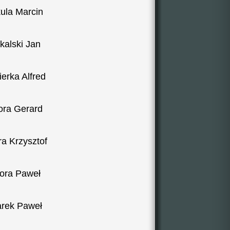
ula Marcin
kalski Jan
ierka Alfred
ora Gerard
ra Krzysztof
kora Paweł
arek Paweł