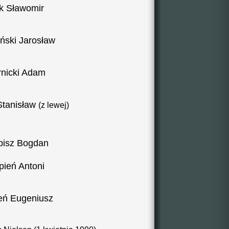
ek Sławomir
ński Jarosław
nicki Adam
Stanisław
(z lewej)
bisz Bogdan
pień Antoni
eń Eugeniusz