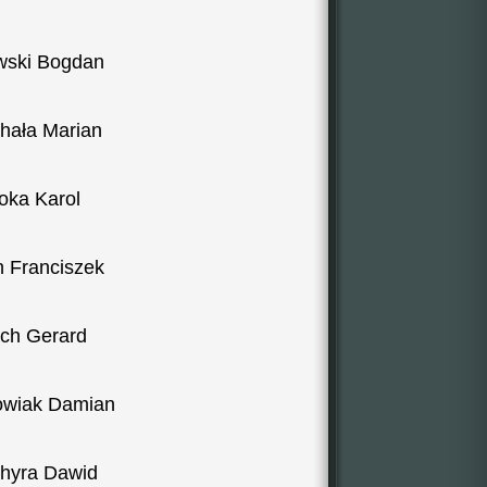
wski Bogdan
hała Marian
oka Karol
h Franciszek
ch Gerard
owiak Damian
hyra Dawid