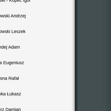
ki - Kopeć Igor
owski Andrzej
owski Leszek
ndej Adam
a Eugeniusz
sna Rafał
ka Łukasz
rz Damian