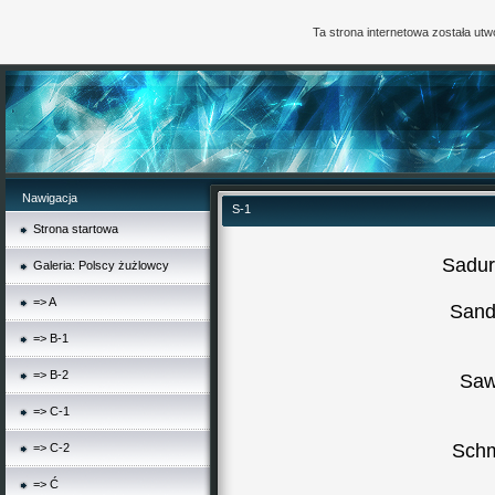
Ta strona internetowa została ut
Nawigacja
S-1
Strona startowa
Sadur
Galeria: Polscy żużlowcy
=> A
Sand
=> B-1
=> B-2
Saw
=> C-1
Schm
=> C-2
=> Ć