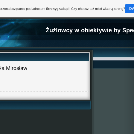
D
worzona bezpłatnie pod adresem
Stronygratis.pl
. Czy chcesz też mieć własną stronę?
Żużlowcy w obiektywie by Spe
ła Mirosław