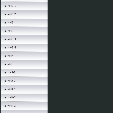
=> D-1
=> D-2
=> E
=> F
=> G-1
=> G-2
=> H
=> I
=> J-1
=> J-2
=> K-1
=> K-2
=> K-3