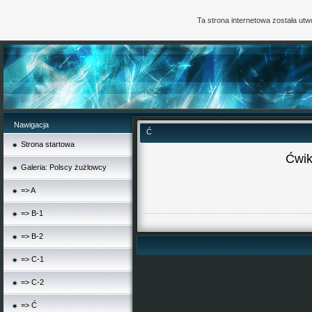
Ta strona internetowa została ut
Nawigacja
Ć
Strona startowa
Ćwik
Galeria: Polscy żużlowcy
=> A
=> B-1
=> B-2
=> C-1
=> C-2
=> Ć