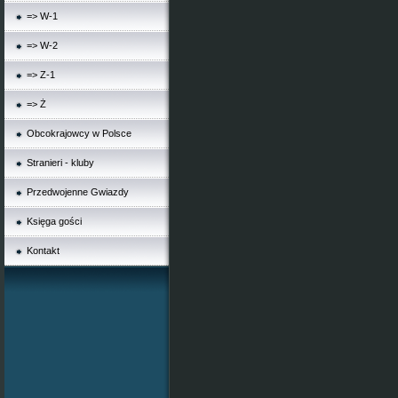
=> W-1
=> W-2
=> Z-1
=> Ż
Obcokrajowcy w Polsce
Stranieri - kluby
Przedwojenne Gwiazdy
Księga gości
Kontakt