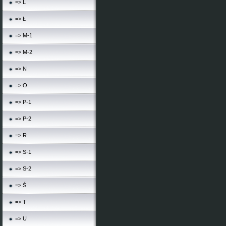
=> L
=> Ł
=> M-1
=> M-2
=> N
=> O
=> P-1
=> P-2
=> R
=> S-1
=> S-2
=> Ś
=> T
=> U