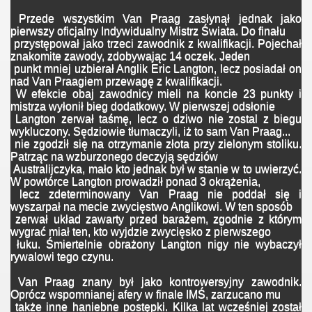
Przede wszystkim Van Praag zasłynął jednak jako
pierwszy oficjalny Indywidualny Mistrz Świata. Do finału
przystępował jako trzeci zawodnik z kwalifikacji. Pojechał
znakomite zawody, zdobywając 14 oczek. Jeden
punkt mniej uzbierał Anglik Eric Langton, lecz posiadał on
nad Van Praagiem przewagę z kwalifikacji.
W efekcie obaj zawodnicy mieli na koncie 23 punkty i
mistrza wyłonił bieg dodatkowy. W pierwszej odsłonie
Langton zerwał taśmę, lecz o dziwo nie zostal z biegu
wykluczony. Sędziowie tłumaczyli, iż to sam Van Praag...
nie zgodził się na otrzymanie złota przy zielonym stoliku.
Patrząc na wzburzonego deczyją sędziów
Australijczyka, mało kto jednak był w stanie w to uwierzyć.
W powtórce Langton prowadził ponad 3 okrążenia,
lecz zdeterminowany Van Praag nie poddał się i
wyszarpał na mecie zwycięstwo Anglikowi. W ten sposób
zerwał układ zawarty przed barażem, zgodnie z którym
wygrać miał ten, kto wyjdzie zwycięsko z pierwszego
łuku. Śmiertelnie obrażony Langton nigy nie wybaczył
rywalowi tego czynu.
Van Praag znany był jako kontrowersyjny zawodnik.
Oprócz wspomnianej afery w finale IMŚ, zarzucano mu
także inne haniebne postępki. Kilka lat wcześniej został