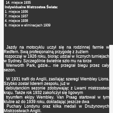
14. miejsce 1935
Indywidualne Mistrzostwa Świata
:
1. miejsce 1936
7. miejsce 1937
4. miejsce 1938
6. miejsce w eliminacjach 1939
Jazdy na motocyklu uczył się na rodzinnej farmie w
Redfern. Swą profesjonalną przygodę z żużlem
rozpoczął w 1926 roku, biorąc udział w licznych turniejach
w Sydney. Szczególnie świetnie szło mu na torze
Wenworth Park, gdzie... nie przegrał biegu przez cały
sezon.
W 1931 trafił do Anglii, zasilając szeregi Wembley Lions.
Szybko został liderem zespołu, już w
debiutanckim sezonie zdobywając z Lwami mistrzostwo
kraju. Także rok 1932 zakończył się ligowym
tryumfem ekipy Wembley. Van Praag startował w tym
klubie aż do 1939 roku, dokladając jeszcze dwa
Puchary Londynu oraz kilka medali w Drużynowych
Mistrzostwach Anglii.