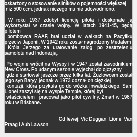
oskarżony o stosowanie silników o pojemności większej
niż 500 ccm, jednak niczego mu nie udowodniono.
W roku 1937 zdobył licencję pilota i doskonale ją
wykorzystał w czasie wojny. W latach 1941-45, będą
pilotem
bombowca RAAF, brał udział w walkach na Pacyfiku
przeciw Japonii. W 1942 roku został nagrodzony Medalem
Króla Jerzego za uratowanie załogi po zestrzeleniu
samolotu nad Indonezją.
Po wojnie wrócił na Wyspy i w 1947 został zawodnikiem
New Cross. Po udanym sezonie wyjechał do ojczyzny,
gdzie startował jeszcze przez kilka lat. Żużlowcem został
jego syn Baryy, jednak w 1973 doznał on ciężkiej
kontuzji, która przykuła go do wózka inwalidzkiego. Sam
Lionel zaszył się na wyspie Temple, której był
właścicielem i pracował jako pilot cywilny. Zmarł w 1987
roku w Brisbane.
Od lewej: Vic Duggan, Lionel Van
Praag i Aub Lawson