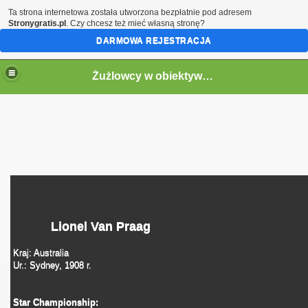
Ta strona internetowa została utworzona bezpłatnie pod adresem
Stronygratis.pl
. Czy chcesz też mieć własną stronę?
DARMOWA REJESTRACJA
Żużlowcy w obiektywie by Speed
Lionel Van Praag
Kraj: Australia
Ur.: Sydney, 1908 r.
Star Championship: