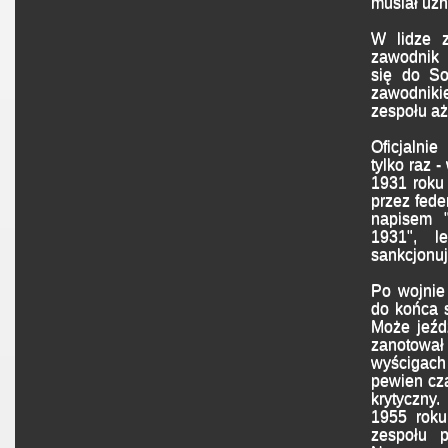
musiał uzn
W lidze 
zawodnik 
się do So
zawodniki
zespołu a
Oficjalni
tylko raz 
1931 roku
przez fed
napisem "
1931", l
sankcjonu
Po wojnie 
do końca s
Może jeźdz
zanotow
wyścigac
pewien cza
krytyczny
1955 roku
zespołu 