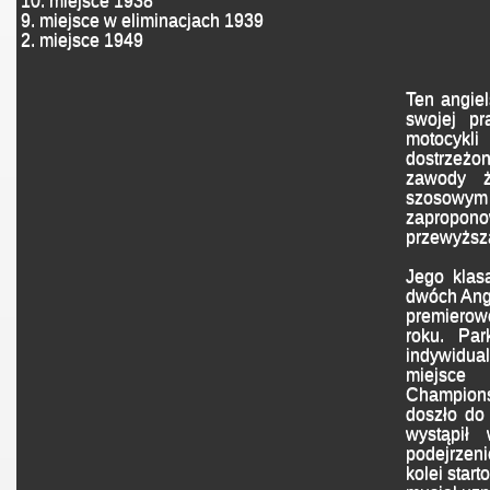
10. miejsce 1938
9. miejsce w eliminacjach 1939
2. miejsce 1949
Ten angiel
swojej pr
motocykli
dostrzeżon
zawody ż
szosow
zapropon
przewyższa
Jego klas
dwóch Angl
premiero
roku. Par
indywidu
miejsce
Champion
doszło do 
wystąpił
podejrze
kolei star