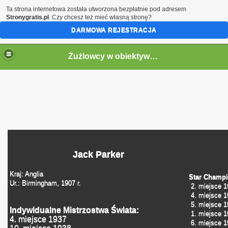
Ta strona internetowa została utworzona bezpłatnie pod adresem
Stronygratis.pl
. Czy chcesz też mieć własną stronę?
DARMOWA REJESTRACJA
Żużlowcy w obiektywie by Speed
Jack Parker
Kraj: Anglia
Star Champi
Ur.: Birmingham, 1907 r.
2. miejsce 1
4. miejsce 1
5. miejsce 1
Indywidualne Mistrzostwa Świata:
1. miejsce 1
4. miejsce 1937
6. miejsce 1