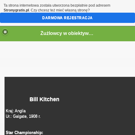
Ta strona internetowa została utworzona bezpłatnie pod adresem
Stronygratis.pl
. Czy chcesz też mieć własną stronę?
DARMOWA REJESTRACJA
Żużlowcy w obiektywie by Speed
Bill Kitchen
Kraj: Anglia
Ur.: Galgate, 1908 r.
Star Championship: