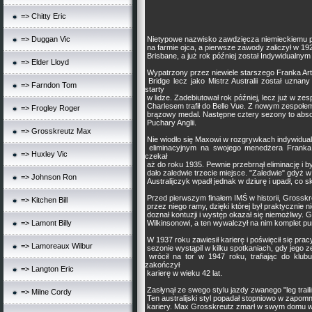
=> Chitty Eric
=> Duggan Vic
Nietypowe nazwisko zawdzięcza niemieckiemu p
na farmie ojca, a pierwsze zawody zaliczył w 1
Brisbane, a już rok później został Indywidualnym 
=> Elder Lloyd
Wypatrzony przez niewiele starszego Franka Arthu
Bridge lecz jako Mistrz Australii został uznan
=> Farndon Tom
starty
w lidze. Zadebiutował rok później, lecz już w z
Charlesem trafił do Belle Vue. Z nowym zespołem z
=> Frogley Roger
brązowy medal. Następne cztery sezony to absolut
Puchary Anglii.
=> Grosskreutz Max
Nie wiodło się Maxowi w rozgrywkach indywidual
eliminacyjnym na swojego menedżera Franka 
=> Huxley Vic
czekał
aż do roku 1935. Pewnie przebrnął eliminację i b
dało zaledwie trzecie miejsce. "Zaledwie" gdyż 
=> Johnson Ron
Australijczyk wpadł jednak w dziurę i upadł, co 
Przed pierwszym finałem IMŚ w historii, Grossk
=> Kitchen Bill
przez niego ramy, dzięki której był praktycznie n
doznał kontuzji i występ okazał się niemożliwy.
=> Lamont Billy
Wilkinsonowi, a ten wywalczył na nim komplet pu
W 1937 roku zawiesił karierę i poświęcił się p
=> Lamoreaux Wilbur
sezonie wystąpil w kilku spotkaniach, gdy jego z
wrócił na tor w 1947 roku, trafiając do klubu
zakończył
=> Langton Eric
karierę w wieku 42 lat.
Zasłynął ze swego stylu jazdy zwanego "leg traili
=> Milne Cordy
Ten australijski styl popadał stopniowo w zapomn
kariery. Max Grosskreutz zmarł w swym domu w 