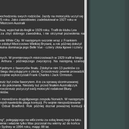
ochodzeniu swych rodziców. Jazdy na motocyklu uczył się
925 roku. Jako zawodowiec zadebiutował w 1927 roku w
Mistrzem Australii
a, wyjechał do Anglii w 1929 roku. Trafił do klubu Lea
y za zbyt dobrego zawodnika, i nie otrzymał pozwolenia na
espole White City. W następnym sezonie wraz z Frankiem
dobył Mistrzostwo Wielkiej Brytanii, a rok później dołożył
na dominacja jego Belle Vue - cztery złota ligowe i cztery
nych. W premierowych mistrzostwach w 1929 trafił w biegu
Arthura - późniejszego zwycięzcę. Na następną szansę
ył jednym z faworytów finału. Zdobył w nim 13 punktów co
w biegu decydującym o złocie, Grosskreutz pewnie prowadził.
skrzętnie wykorzystali Frank Charles i Jack Ormston.
reutz był znów faworytem. A to za sprawą skontruowanej
ie do pokonania. Niestety tuż przed finałem Australijczyk
 Grosskreutz pożyczył swój motocykl rodakowi Bluey
nktów.
racy menedżera drugoligowego zespołu Norwich. W następnym
espół nawiedziła plaga kontuzji. Po wojnie niespodziewanie
 Odsal Bradford. Rok później doznał poważnej kontuzji i
ng", polegającego na włóczeniu za sobą lewej nogi na łuku.
ienie i właśnie tylko Max pozostał mu wierny aż do końca
Sydney w 1994 roku, mając 88 lat.