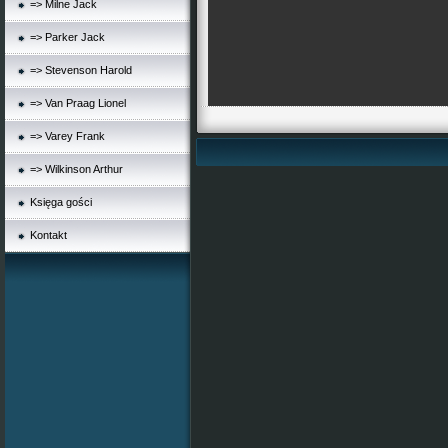
=> Milne Jack
=> Parker Jack
=> Stevenson Harold
=> Van Praag Lionel
=> Varey Frank
=> Wilkinson Arthur
Księga gości
Kontakt