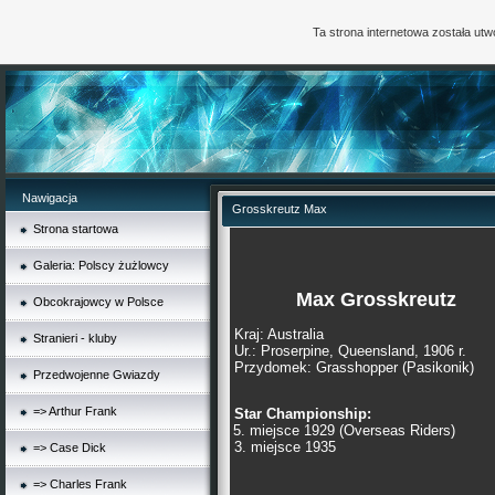
Ta strona internetowa została ut
Nawigacja
Grosskreutz Max
Strona startowa
Galeria: Polscy żużlowcy
Max Grosskreutz
Obcokrajowcy w Polsce
Kraj: Australia
Stranieri - kluby
Ur.: Proserpine, Queensland, 1906 r.
Przydomek: Grasshopper (Pasikonik)
Przedwojenne Gwiazdy
=> Arthur Frank
Star Championship:
5. miejsce 1929 (Overseas Riders)
3. miejsce 1935
=> Case Dick
=> Charles Frank