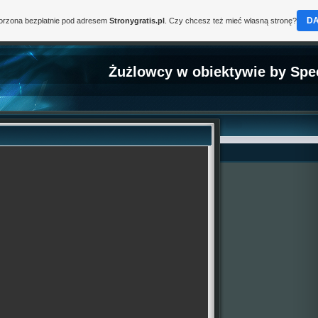
D
worzona bezpłatnie pod adresem
Stronygratis.pl
. Czy chcesz też mieć własną stronę?
Żużlowcy w obiektywie by Spe