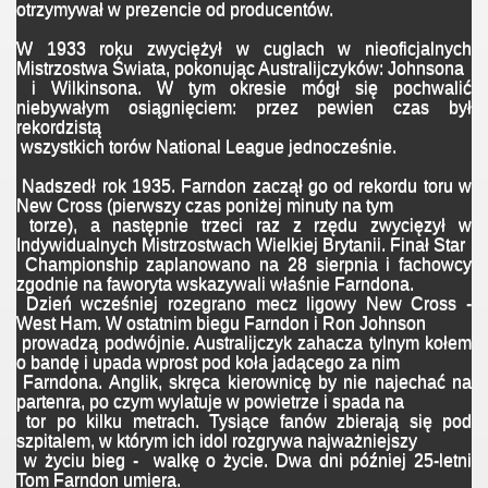
otrzymywał w prezencie od producentów.
W 1933 roku zwyciężył w cuglach w nieoficjalnych
Mistrzostwa Świata, pokonując Australijczyków: Johnsona
i Wilkinsona. W tym okresie mógł się pochwalić
niebywałym osiągnięciem: przez pewien czas był
rekordzistą
wszystkich torów National League jednocześnie.
Nadszedł rok 1935. Farndon zaczął go od rekordu toru w
New Cross (pierwszy czas poniżej minuty na tym
torze), a następnie trzeci raz z rzędu zwycięzył w
Indywidualnych Mistrzostwach Wielkiej Brytanii. Finał Star
Championship zaplanowano na 28 sierpnia i fachowcy
zgodnie na faworyta wskazywali właśnie Farndona.
Dzień wcześniej rozegrano mecz ligowy New Cross -
West Ham. W ostatnim biegu Farndon i Ron Johnson
prowadzą podwójnie. Australijczyk zahacza tylnym kołem
o bandę i upada wprost pod koła jadącego za nim
Farndona. Anglik, skręca kierownicę by nie najechać na
partenra, po czym wylatuje w powietrze i spada na
tor po kilku metrach. Tysiące fanów zbierają się pod
szpitalem, w którym ich idol rozgrywa najważniejszy
w życiu bieg - walkę o życie. Dwa dni później 25-letni
Tom Farndon umiera.