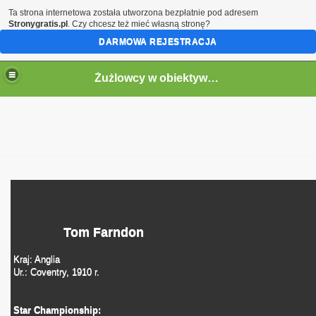
Ta strona internetowa została utworzona bezpłatnie pod adresem
Stronygratis.pl
. Czy chcesz też mieć własną stronę?
DARMOWA REJESTRACJA
Żużlowcy w obiektywie by Speed
Tom Farndon
Kraj: Anglia
Ur.: Coventry, 1910 r.
Star Championship: