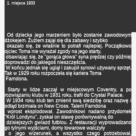
1. miejsce 1933
Od dziecka jego marzeniem było zostanie zawodowym
dżokejem. Żużlem zajął się dla zabawy i szybko
okazało się, że właśnie to potrafi najlepiej. Początkowo
ojciec Toma nie wyrażał zgody na jego starty,
obawiając się, że "gorąca głowa" syna prędzej czy później
doprowadzi do jakiegoś nieszczęścia.
W końcu jednak się ugiął i zakupił synowi używany sprzęt.
Tak w 1929 roku rozpoczeła się kariera Toma
Farndona.
Starty w lidze zaczął w miejscowym Coventry, a po
rozwiązaniu klubu w 1931 roku, trafił do Crystal Palace.
W 1934 roku klub ten zmienił swą siedzibę oraz nazwę i
odtąd brzmiała on New Cross. Talent Farndona
wprost eksplodował. Zawodnikowi nadano przydomek
"Król Londynu", zyskał on sławę porównywalną do
dzisiejszych gwiazd futblou. Z restauracji wyprowadzano
go tylnymi wyjściami, domy towarowe walczyły
o jego wizerunek, a wszystko czego potrzebował,