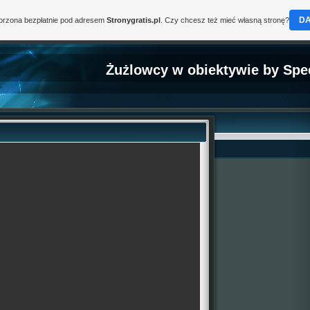
D
worzona bezpłatnie pod adresem
Stronygratis.pl
. Czy chcesz też mieć własną stronę?
Żużlowcy w obiektywie by Spe