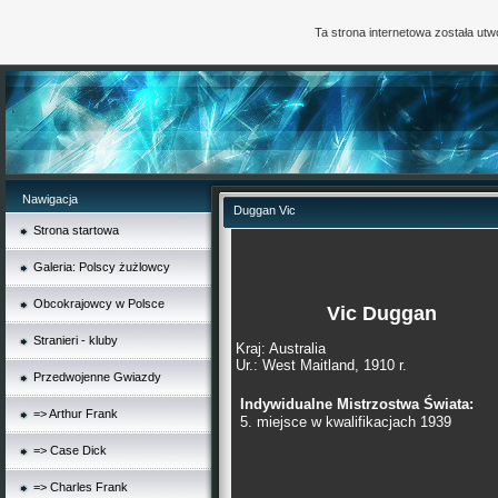
Ta strona internetowa została ut
Nawigacja
Duggan Vic
Strona startowa
Galeria: Polscy żużlowcy
Obcokrajowcy w Polsce
Vic Duggan
Stranieri - kluby
Kraj: Australia
Ur.: West Maitland, 1910 r.
Przedwojenne Gwiazdy
Indywidualne Mistrzostwa Świata:
=> Arthur Frank
5. miejsce w kwalifikacjach 1939
=> Case Dick
=> Charles Frank