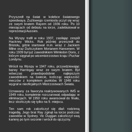
Przyszedł na świat w kolebce światowego
speedwaya. Żużlowego rzemiosla uczył się wraz
ze swym bratem Rayem od 1936 roku. Po 10
miesiącach od debiutu na torze, zadebiutował w
reprezetacji Aussies.
Na Wyspy trafił w roku 1937, zasilając zespół
Hackney Wicks. Rok później przeszedł do
Bristolu, gdzie startował m.in. wraz z Jackiem
Milne oraz Duńczykiem Morianem Hansenem. W
roku 1939 był już zawodnikiem Wimledon Dons, z
którym sięgnał po wicemistrzostwo kraju i Puchar
Londynu.
Wrócił na Wyspy w 1947 roku, przywdziewając
barwy Harringay wraz ze swym bratem. Był
wówczas prawdopodobnie najlepszym
zawodnikiem na świecie, kończąc większość
meczów z kompletem punktów. W 1948 roku
wygrał w nieoficjalnych Mistrzostwach Świata.
Uznawany za faworyta reaktywowanych IMŚ w
1949 roku, kompletnie rozczarował, odpadając w
eliminacjach. W 1950 roku awansował do finału,
lecz skończyło się tylko na 9. miejscu.
Ten sam rok zakończył się dlań rodzinną
tragedią. Jego brat Ray zginął na torze podczas
zawodów w Sydney. Vic Duggan zakończył swą
karierę po tym sezonie i wrócił do ojczyzny.