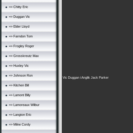
=> Chitty Eric
=> Duggan Vic
=> Elder Lloyd
=> Farndon Tom
=> Frogley Roger
=> Grosskreutz Max
=> Huxley Vic
=> Johnson Ron
Vic Duggan i Anglik Jack Parker
=> Kitchen Bill
=> Lamont Billy
=> Lamoreaux Wilbur
=> Langton Eric
=> Milne Cordy