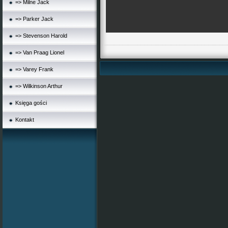
=> Milne Jack
=> Parker Jack
=> Stevenson Harold
=> Van Praag Lionel
=> Varey Frank
=> Wilkinson Arthur
Księga gości
Kontakt