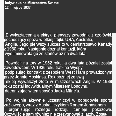
Indywidualne Mistrzostwa Świata
:
12. miejsce 1937
Z wykształcenia elektryk, pierwszy zawodnik z czołówki,
pochodzący spoza wielkiej trójki: USA, Australia,
Anglia. Jego pierwszy sukces to wicemistrzostwo Kanady
z 1930 roku. Następnie doznał kontuzji, która
wyeliminowała go ze startów aż na dwa lata.
Powrócił na tory w 1932 roku, a dwa lata później został
zawodowcem. W 1936 roku trafił na Wyspy,
podpisując kontrakt z zespołem West Ham prowadzonym
przez Johnie Hoskinsa. Rok później ze swą
ekipą wywalczył złoto w mistrzostwach Anglii. W 1938
roku został Indywidualnym Mistrzem Londynu,
detronizując w ten sposób Jacka Milne'a.
Po wojnie aktywnie uczestniczył w odbudowie sportu
żużlowego, wraz z Australijczykiem Ronem Johnsonem
organizując róznego rodzaju turnieje pokazowe.
Oczywiście sam również nie zrezygnował z jazdy. Został