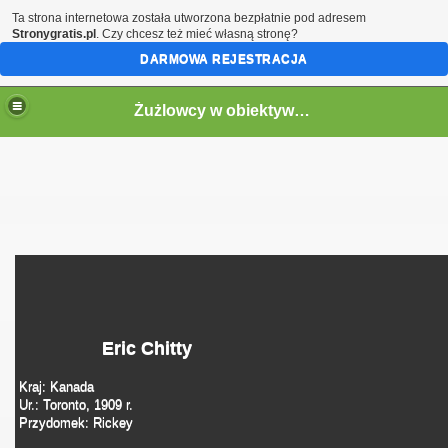
Ta strona internetowa została utworzona bezpłatnie pod adresem
Stronygratis.pl
. Czy chcesz też mieć własną stronę?
DARMOWA REJESTRACJA
Żużlowcy w obiektywie by Speed
Eric Chitty
Kraj: Kanada
Ur.: Toronto, 1909 r.
Przydomek: Rickey